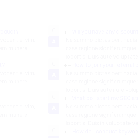
Product?
Will you have any discou
vocent ei vim,
Ne summo dictas pertinacia 
A
quem munere
case regione signiferumque
lobortis. Duis aute voluptate 
t?
How to join your referral
vocent ei vim,
Ne summo dictas pertinacia 
A
quem munere
case regione signiferumque
lobortis. Duis aute irure volu
What do I start my SEO s
vocent ei vim,
Ne summo dictas pertinacia 
A
quem munere
case regione signiferumque
lobortis. Duis in voluptate ve
How do I conduct keywor