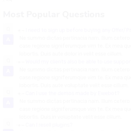
Most Popular Questions
I need to sign up before buying any Offer/
Ne summo dictas pertinacia nam. Illum cetero 
A
case regione signiferumque vim te. Ex mea 
lobortis. Duis aute dolor in velit esse cillum.
Would my clients also be able to use suppor
Ne summo dictas pertinacia nam. Illum cetero 
A
case regione signiferumque vim te. Ex mea 
lobortis. Duis aute voluptate velit esse cillum.
Can I use the demos made by Ewebot?
Ne summo dictas pertinacia nam. Illum cetero 
A
case regione signiferumque vim te. Ex mea 
lobortis. Duis in voluptate velit esse cillum.
Can I resell plugins?