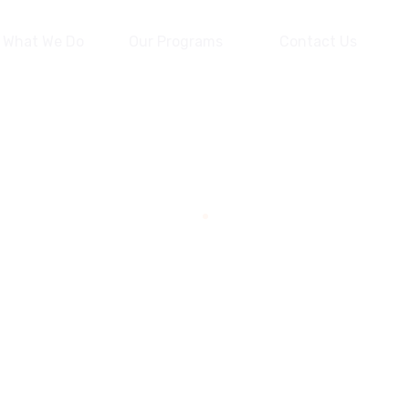
What We Do
Our Programs
Contact Us
Faq 2
Home
Faq 2