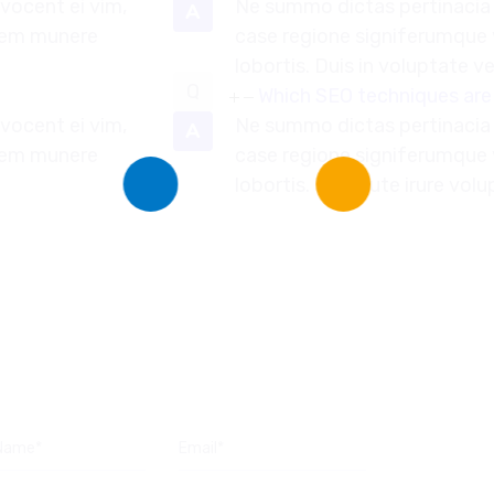
vocent ei vim,
Ne summo dictas pertinacia 
A
quem munere
case regione signiferumque
lobortis. Duis in voluptate ve
Which SEO techniques are
vocent ei vim,
Ne summo dictas pertinacia 
A
quem munere
case regione signiferumque
lobortis. Duis aute irure volu