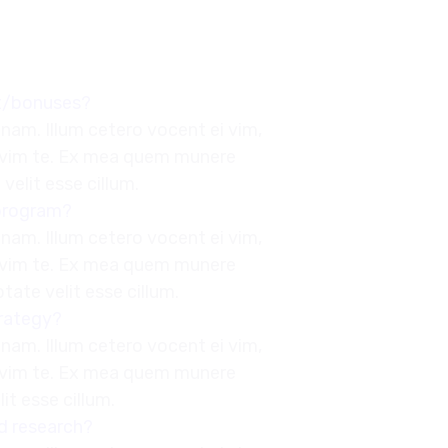
nt/bonuses?
nam. Illum cetero vocent ei vim,
 vim te. Ex mea quem munere
velit esse cillum.
 program?
nam. Illum cetero vocent ei vim,
 vim te. Ex mea quem munere
ptate velit esse cillum.
trategy?
nam. Illum cetero vocent ei vim,
 vim te. Ex mea quem munere
lit esse cillum.
d research?